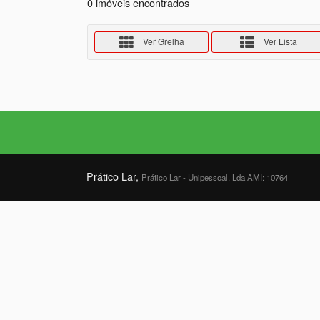
0 imóveis encontrados
Ver Grelha
Ver Lista
Prático Lar,
Prático Lar - Unipessoal, Lda AMI: 10764